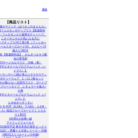
通販
【商品リスト】
後のマドンナ（ほうかごのまどんな）
用フェロモンボディプラス【医薬部外
 / フェロモン入り薬用ボディソープ。
ニオイやニキビが気になる方に
ーグチップス2012 第1弾 （フットボー
ールスターズカード付） カルビー 24
個入り1BOX
樹 【医薬部外品】 かんきつエキス配
合の育毛剤
DSサージカルマスク 50枚（青）
NEWビタクールプログラムパック（シ
トラス）】
パマッサージ師が考えたサラサラアッ
ボディーウェア L～LL 2枚セット
ネが曇らない 次世代マスク ガードプ
 プリーツタイプ レギュラー５枚入×
５個
NEWビタクールプログラムパック（バ
ニラ）】
ときめき☆すくすい
テ K-POP（KARA・T-ARA・２AM・
：A）韓流グループカードグミ １０入
り１BOX
AKIBA少女隊い組
アイリッドフォールド
26日発売予定 東日本先行発売 ビックリ
伝説2 ～悪魔ＶＳ天使シリーズ～ 30個
×8BOX入り 1カートン(240個)