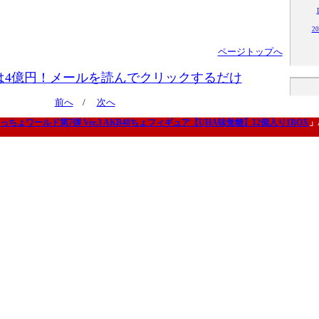
2
ページトップへ
は4億円！メールを読んでクリックするだけ
前へ
/
次へ
っちょワールド第7弾 Ver.3 AKB48ちょフィギュア【UHA味覚糖】12個入り1BOX
」A