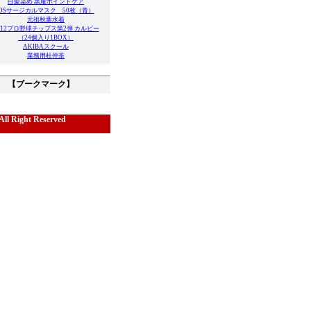
白髪染め 黒耀ポイントケア
DSサージカルマスク 50枚（青）
元祖秋葉水着
012プロ野球チップス第2弾 カルビー
（24個入り1BOX）
AKIBAスクール
業務用杜仲茶
【ブークマーク】
ll Right Reserved