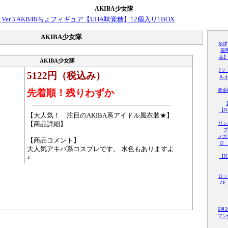
AKIBA少女隊
AKIBA少女隊
放課
薬
品】
AKIBA少女隊
Jリ
5122円（税込み）
ルオ
先着順！残りわずか
黄金
【
【大人気！ 注目のAKIBA系アイドル風衣装★】
【商品詳細】
リン
プ
メガ
【商品コメント】
ロ
大人気アキバ系コスプレです。 水色もありますよ
♪
【
ロッ
ZE
6月
マン